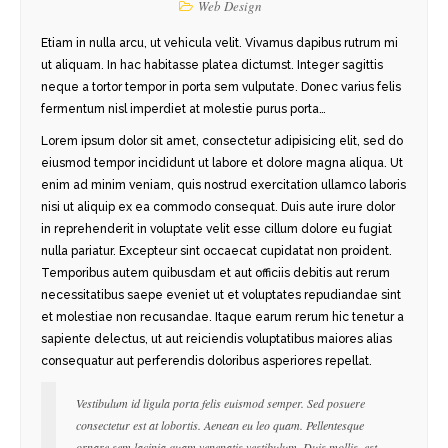
Web Design
Etiam in nulla arcu, ut vehicula velit. Vivamus dapibus rutrum mi
ut aliquam. In hac habitasse platea dictumst. Integer sagittis
neque a tortor tempor in porta sem vulputate. Donec varius felis
fermentum nisl imperdiet at molestie purus porta…
Lorem ipsum dolor sit amet, consectetur adipisicing elit, sed do
eiusmod tempor incididunt ut labore et dolore magna aliqua. Ut
enim ad minim veniam, quis nostrud exercitation ullamco laboris
nisi ut aliquip ex ea commodo consequat. Duis aute irure dolor
in reprehenderit in voluptate velit esse cillum dolore eu fugiat
nulla pariatur. Excepteur sint occaecat cupidatat non proident.
Temporibus autem quibusdam et aut officiis debitis aut rerum
necessitatibus saepe eveniet ut et voluptates repudiandae sint
et molestiae non recusandae. Itaque earum rerum hic tenetur a
sapiente delectus, ut aut reiciendis voluptatibus maiores alias
consequatur aut perferendis doloribus asperiores repellat.
Vestibulum id ligula porta felis euismod semper. Sed posuere
consectetur est at lobortis. Aenean eu leo quam. Pellentesque
ornare sem lacinia quam venenatis vestibulum. Duis mollis, est